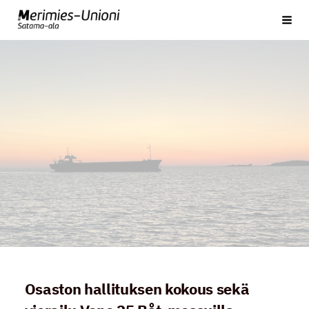
Siirry
Satama-ala
Vali
sivun
sisältöön
Osaston hallituksen kokous sekä