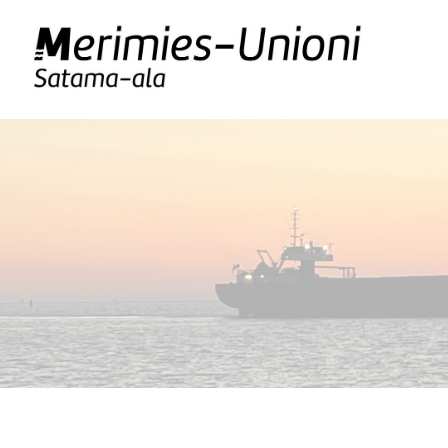
Siirry
sivun
Satama-ala
sisältöön