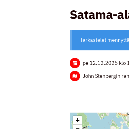
Satama-al
Tarkastelet mennytt
pe 12.12.2025
klo 
John Stenbergin ran
+
−